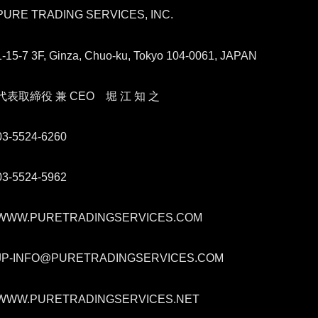
PURE TRADING SERVICES, INC.
1-15-7 3F, Ginza, Chuo-ku, Tokyo 104-0061, JAPAN
代表取締役 兼 CEO 堀 江 知 之
03-5524-6260
03-5524-5962
WWW.PURETRADINGSERVICES.COM
JP-INFO@PURETRADINGSERVICES.COM
WWW.PURETRADINGSERVICES.NET